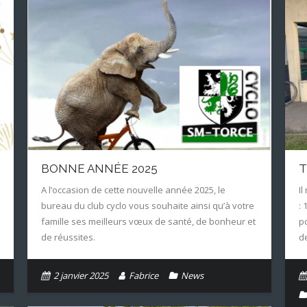
BONNE ANNÉE 2025
T
A l’occasion de cette nouvelle année 2025, le
Il
bureau du club cyclo vous souhaite ainsi qu’à votre
:
famille ses meilleurs vœux de santé, de bonheur et
p
de réussites.
d
2 janvier 2025
Fabrice
News