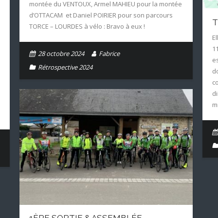
montée du VENTOUX, Armel MAHIEU pour la montée
d’OTTACAM et Daniel POIRIER pour son parcours
T
TORCE – LOURDES à vélo : Bravo à eux !
E
1
28 octobre 2024
Fabrice
e
Rétrospective 2024
d
c
d
mi