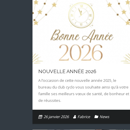
NOUVELLE ANNÉE 2026
A l’occasion de cette nouvelle année 2025, le
bureau du club cyclo vous souhaite ainsi qu’à votre
famille ses meilleurs vœux de santé, de bonheur et
de réussites.
26 janvier 2026
Fabrice
News