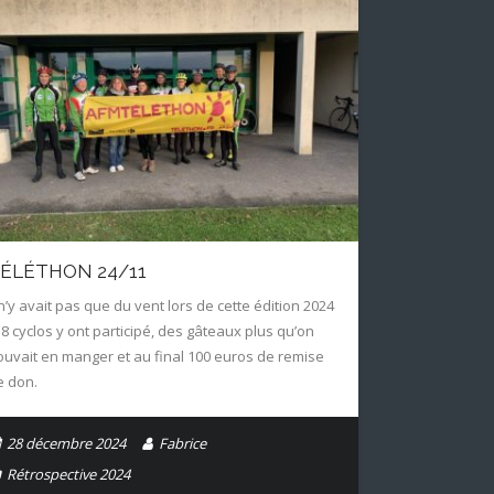
ÉLÉTHON 24/11
 n’y avait pas que du vent lors de cette édition 2024
 18 cyclos y ont participé, des gâteaux plus qu’on
ouvait en manger et au final 100 euros de remise
e don.
28 décembre 2024
Fabrice
Rétrospective 2024