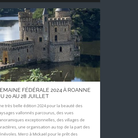
EMAINE FÉDÉRALE 2024 À ROANNE
U 20 AU 28 JUILLET
ne très belle édition 2024 pour la beauté des
aysages vallonnés parcourus, des vues
anoramiques exceptionnelles, des villages de
aractères, une organisation au top de la part des
énévoles. Merci à Mickaël pour le prêt des