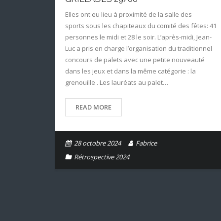
Elles ont eu lieu à proximité de la salle des
sports sous les chapiteaux du comité des fêtes: 41
personnes le midi et 28 le soir. L’après-midi, Jean-
Luc a pris en charge l’organisation du traditionnel
concours de palets avec une petite nouveauté
dans les jeux et dans la même catégorie : la
grenouille . Les lauréats au palet…
READ MORE
28 octobre 2024
Fabrice
Rétrospective 2024