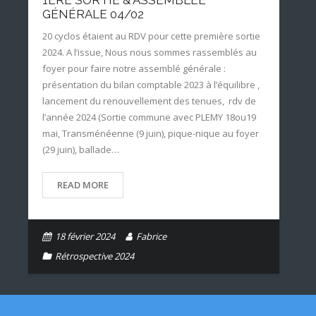
1ÈRE SORTIE & ASSEMBLÉE
GÉNÉRALE 04/02
20 cyclos étaient au RDV pour cette première sortie
2024. A l’issue, Nous nous sommes rassemblés au
foyer pour faire notre assemblé générale :
présentation du bilan comptable 2023 à l’équilibre ,
lancement du renouvellement des tenues, rdv de
l’année 2024 (Sortie commune avec PLEMY 18ou19
mai, Transménéenne (9 juin), pique-nique au foyer
(29 juin), ballade…
READ MORE
18 février 2024
Fabrice
Rétrospective 2024