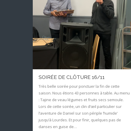
SOIRÉE DE CLÔTURE 16/11
Très belle soirée pour ponctuer la fin de cette
saison. Nous étions 43 personnes à table. Au menu
: Tajine de veau légumes et fruits secs semoule.
Lors de cette soirée, un clin d’œil particulier sur
l’aventure de Daniel sur son périple ‘humide’
jusqu’à Lourdes. Et pour finir, quelques pas de
danses en guise de…