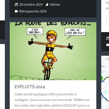
to
28 octobre 2024
Fabrice
a
Rétrospective 2024
EXPLOITS 2024
Cette année quelques défis personnels à
souligner : Jean-Luc pour son brevet de 1000km sur
les routes des vignobles, Jérôme FOUCHET pour sa