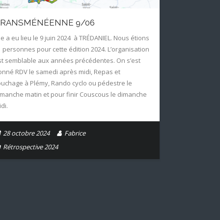
RANSMÉNÉENNE 9/06
lle a eu lieu le 9 juin 2024 à TRÉDANIEL. Nous étions
1 personnes pour cette édition 2024. L’organisation
st semblable aux années précédentes. On s’est
onné RDV le samedi après midi, Repas et
ouchage à Plémy, Rando cyclo ou pédestre le
imanche matin et pour finir Couscous le dimanche
di.
28 octobre 2024
Fabrice
Rétrospective 2024