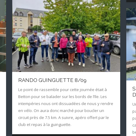
RANDO GUINGUETTE 8/09
S
Le point de rassemble pour cette journée était à
D
Betton pour se balader sur les bords de l’Ile. Les
intempéries nous ont dissuadées de nous y rendre
U
en vélo. On aura donc marché pour boucler un
p
circuit près de 7.5 km. A suivre, apéro offert par le
p
club et repas à la guinguette.
c
b