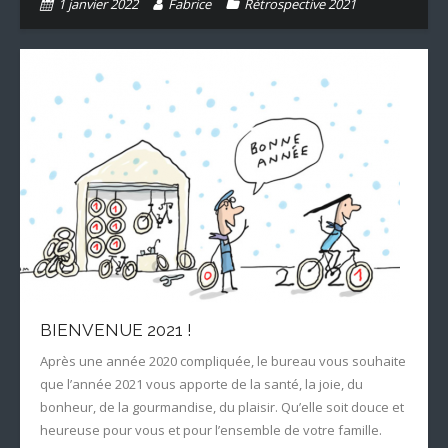
1 janvier 2022
Fabrice
Rétrospective 2021
BIENVENUE 2021 !
Après une année 2020 compliquée, le bureau vous souhaite
que l’année 2021 vous apporte de la santé, la joie, du
bonheur, de la gourmandise, du plaisir. Qu’elle soit douce et
heureuse pour vous et pour l’ensemble de votre famille.