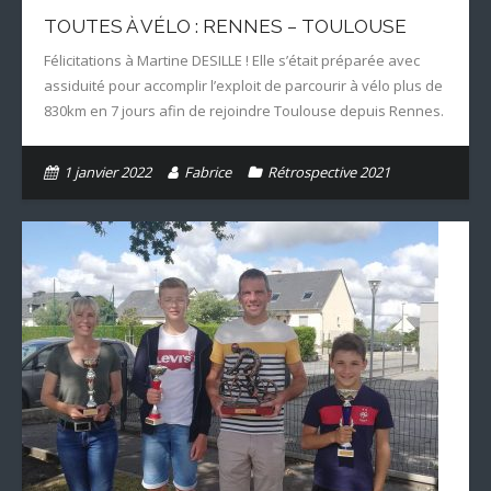
TOUTES À VÉLO : RENNES – TOULOUSE
Félicitations à Martine DESILLE ! Elle s’était préparée avec
assiduité pour accomplir l’exploit de parcourir à vélo plus de
830km en 7 jours afin de rejoindre Toulouse depuis Rennes.
1 janvier 2022
Fabrice
Rétrospective 2021