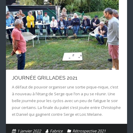
JOURNÉE GRILLADES 2021
A défaut de pouvoir organiser une sortie pique-nique, c’est
à nouveau à l’étang de Serge que l’on a pu se réunir. Une
belle journée pour les cyclos avec un peu de fatigue le soir
pour certains. La finale du palet s’est jouée entre Christophe
et Daniel qui gagnent contre Serge et Loïc Melaine.
1 janvier 2022
Fabrice
Rétrospective 2021