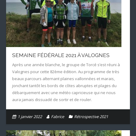
SEMAINE FÉDÉRALE 2021 À VALOGNES
Après une année blanche, le groupe de Torcé s’est réuni à
Valognes pour cette 82ème édition. Au programme de très
beaux parcours alternant plaines vallonnées et marais,
jonchant tantôt les bords de côtes abruptes et plages du
débarquement avec une météo capricieuse qui ne nous
aura jamais dissuadé de sortir et de rouler.
1 janvier 2022
Fabrice
Rétrospective 2021